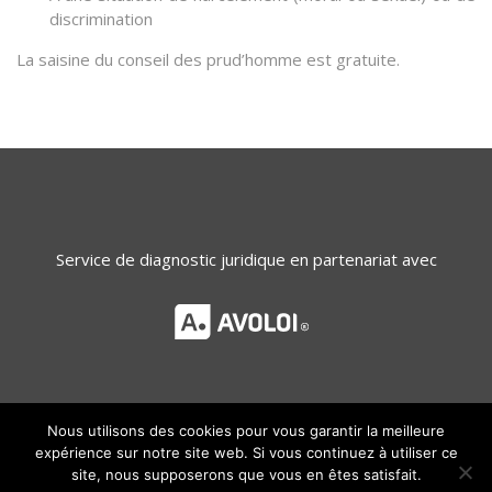
discrimination
La saisine du conseil des prud’homme est gratuite.
Service de diagnostic juridique en partenariat avec
Nous utilisons des cookies pour vous garantir la meilleure
expérience sur notre site web. Si vous continuez à utiliser ce
site, nous supposerons que vous en êtes satisfait.
Copyright - 2024 - des Droits et des Lois - Tous droits