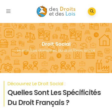
Droit Social
Home
/
Les domaines du droit
/
Droit social
Découvrez Le Droit Social :
Quelles Sont Les Spécificités
Du Droit Français ?